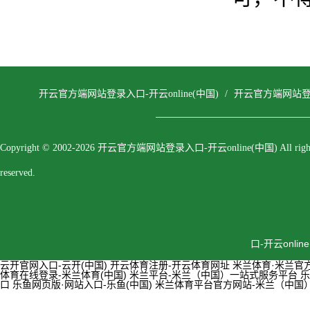
开云官方端网站登录入口-开云online(中国)
/
开云官方端网站登录
Copyright © 2002-2026 开云官方端网站登录入口-开云online(中国) All righ
reserved.
口-开云onl
云开官网入口-云开(中国)
开云体育注册-开云体育网址
米兰体育·米兰官方网
体育在线登录-米兰体育(中国)
米兰平台-米兰（中国）一站式服务平台
乐
口
乐鱼网页版·网站入口-乐鱼(中国)
米兰体育平台官方网站-米兰（中国