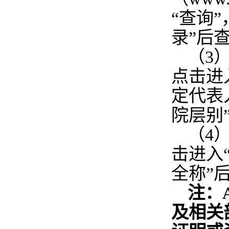
“查询
录”后
（3）
点击进
定代表
院层别
（4）
击进入
全称”
注：
及相关