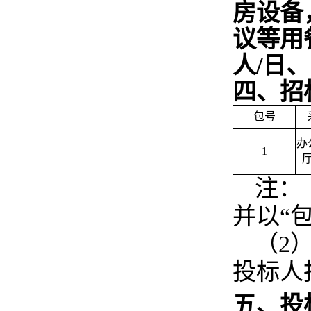
房设备
议等用
人/日
四、招
包号
办
1
注：
并以“
（2
投标人
五、投