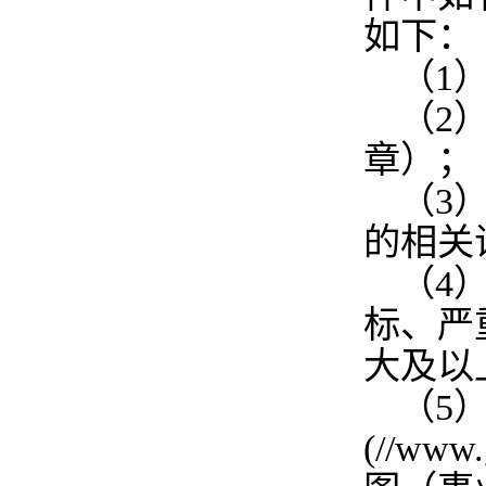
如下：
（1
（2
章）
；
（3
的相关
（4
标、严
大及以
（5
(//ww