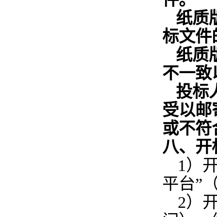
纸质
标文件
纸质
不一致
投标
受以邮
或不符
八、开
1
）
平台”（
2
）开