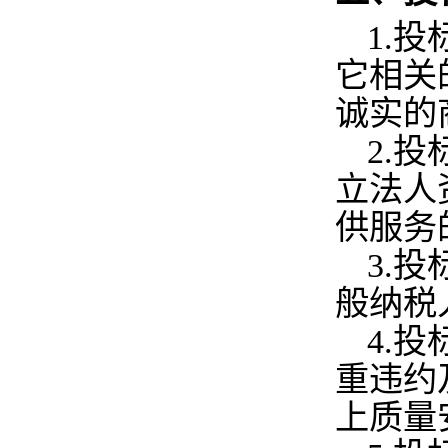
1.
投
它相关
诚实的
2.
投
立法人
供服务
3.
投
般纳税
4.
投
重违约
上质量