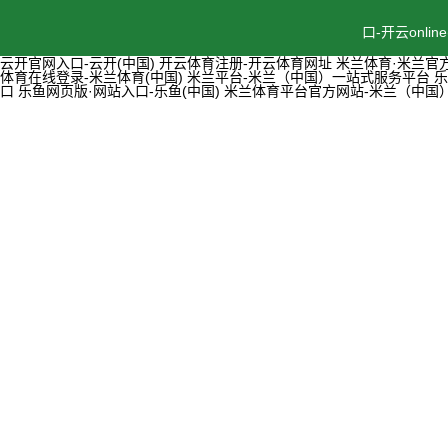
口-开云onl
云开官网入口-云开(中国)
开云体育注册-开云体育网址
米兰体育·米兰官方网
体育在线登录-米兰体育(中国)
米兰平台-米兰（中国）一站式服务平台
乐
口
乐鱼网页版·网站入口-乐鱼(中国)
米兰体育平台官方网站-米兰（中国