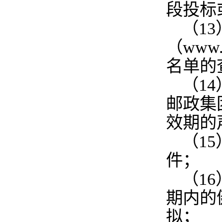
段投标
（1
（www
名单的
（1
邮政集
效期的
（1
件
；
（1
期内的
拟
；