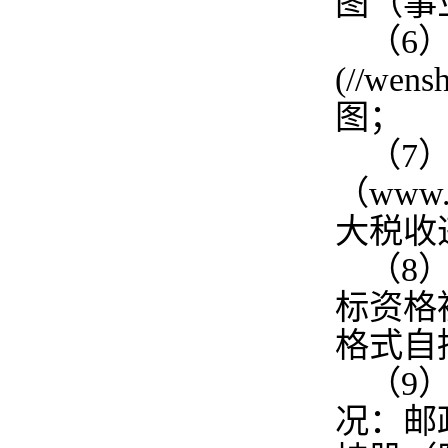
图（事
（6
(//we
图；
（7
（www
大税收
（8
标资格
格式自
（9
况：邮