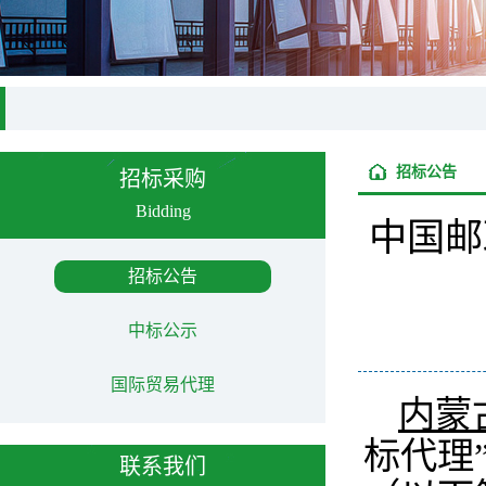
招标公告
招标采购
Bidding
中国邮
招标公告
中标公示
国际贸易代理
内蒙
标代理
联系我们