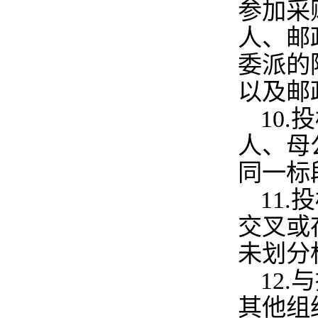
参加采
人、邮
委派的
以及邮
10.
投
人、母
同一标
11.
投
交叉或
未划分
12.
与
其他组