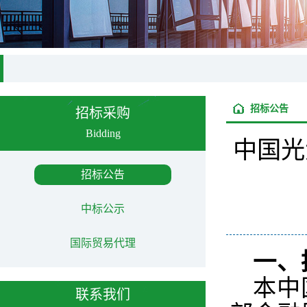
招标公告
招标采购
Bidding
中国光
招标公告
中标公示
国际贸易代理
一、
本中
联系我们