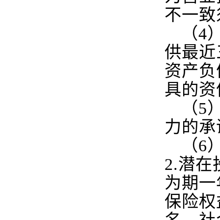
不一致
（4
供最近
资产负
具的资
（5
力的承
（6
2.潜
为期一
保险权