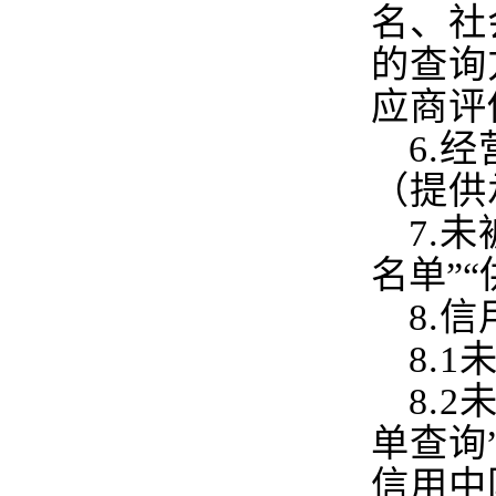
名、社
的查询
应商评
6.
（提供
7.
名单”
8.
8.
8.2
单查询
信用中