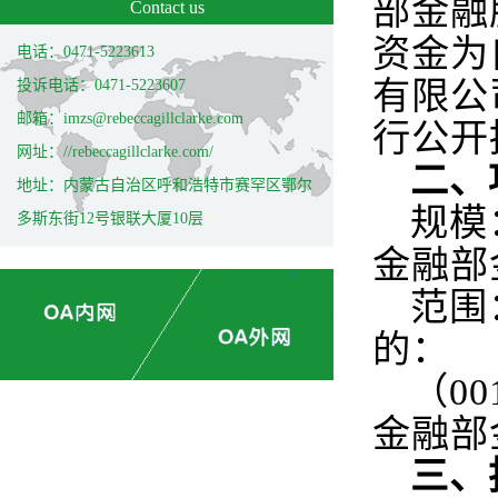
部金融
Contact us
资金为
电话：0471-5223613
有限公
投诉电话：0471-5223607
邮箱：imzs@rebeccagillclarke.com
行公开
网址：//rebeccagillclarke.com/
二、
地址：内蒙古自治区呼和浩特市赛罕区鄂尔
规模
多斯东街12号银联大厦10层
金融部
范围
的：
（0
金融部
三、