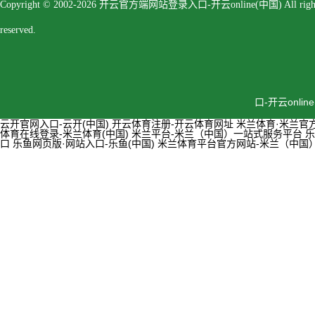
Copyright © 2002-2026 开云官方端网站登录入口-开云online(中国) All righ
reserved.
口-开云onl
云开官网入口-云开(中国)
开云体育注册-开云体育网址
米兰体育·米兰官方网
体育在线登录-米兰体育(中国)
米兰平台-米兰（中国）一站式服务平台
乐
口
乐鱼网页版·网站入口-乐鱼(中国)
米兰体育平台官方网站-米兰（中国