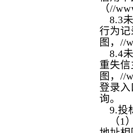
（//www
8.
行为记
图，
//
8.
重失信
图，//
登录入
询。
9.
（1
地址相