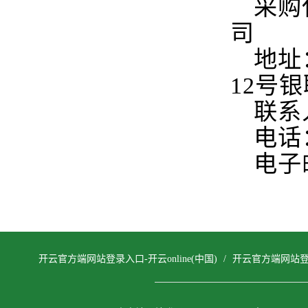
采购
司
地址
12号银
联系
电话：0
电子邮
开云官方端网站登录入口-开云online(中国)
/
开云官方端网站登录