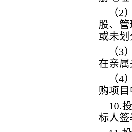
（2
股、管
或未划
（3
在亲属
（4
购项目
10
标人签