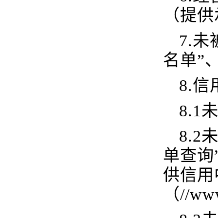
（提供
7.
未
名单”
8.
8.
8.
单查询
供信用
（//www