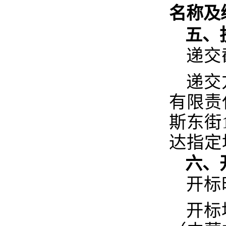
名称及
五、
递交
递交
有限责
斯东街
达指定
六、
开标
开标