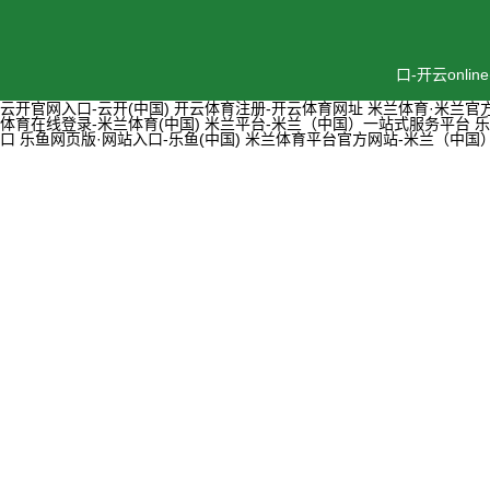
口-开云onl
云开官网入口-云开(中国)
开云体育注册-开云体育网址
米兰体育·米兰官方网
体育在线登录-米兰体育(中国)
米兰平台-米兰（中国）一站式服务平台
乐
口
乐鱼网页版·网站入口-乐鱼(中国)
米兰体育平台官方网站-米兰（中国