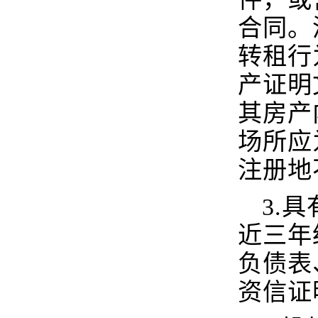
合同。
转租行
产证明
其房产
场所应
注册地
3.
近三年
负债表
资信证