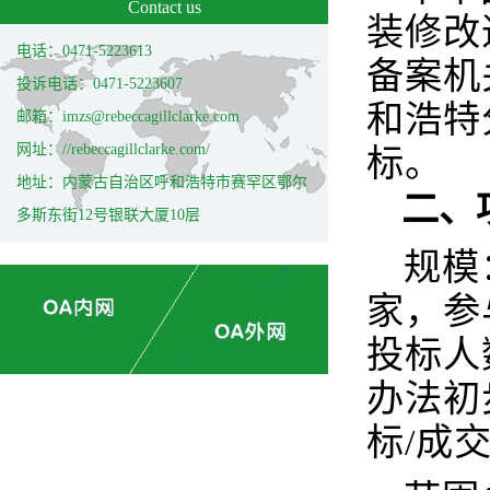
Contact us
装修改
电话：0471-5223613
备案机
投诉电话：0471-5223607
和浩特
邮箱：imzs@rebeccagillclarke.com
网址：//rebeccagillclarke.com/
标。
地址：内蒙古自治区呼和浩特市赛罕区鄂尔
二、
多斯东街12号银联大厦10层
规模
家，参
投标人
办法初
标/成