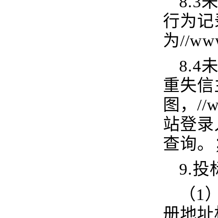
8.
行为记
为//www
8.
重失信
图，//
站登录
查询。
9.
投
（1
册地址