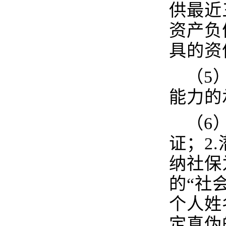
供最近
资产负
具的资
（5
能力的
（6
证；2
纳社保
的“社
个人姓
定真伪