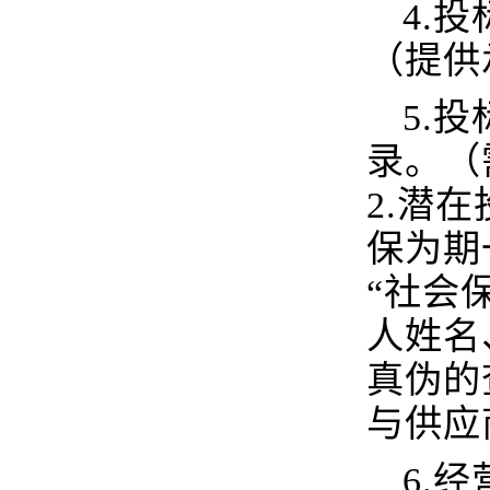
4.
（提供
5.
录。（
2.潜
保为期
“社会
人姓名
真伪的
与供应
6.