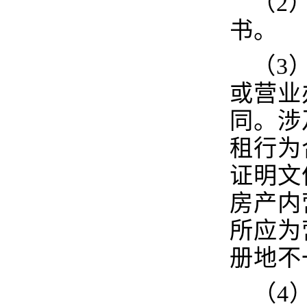
（2
书。
（3
或营业
同。涉
租行为
证明文
房产内
所应为
册地不
（4