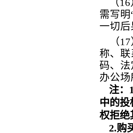
（1
需写明
一切后
（1
称、联
码、法
办公场
注：
中的投
权拒绝
2.
购