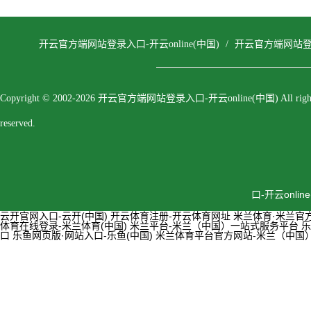
开云官方端网站登录入口-开云online(中国)
/
开云官方端网站登录
Copyright © 2002-2026 开云官方端网站登录入口-开云online(中国) All righ
reserved.
口-开云onl
云开官网入口-云开(中国)
开云体育注册-开云体育网址
米兰体育·米兰官方网
体育在线登录-米兰体育(中国)
米兰平台-米兰（中国）一站式服务平台
乐
口
乐鱼网页版·网站入口-乐鱼(中国)
米兰体育平台官方网站-米兰（中国